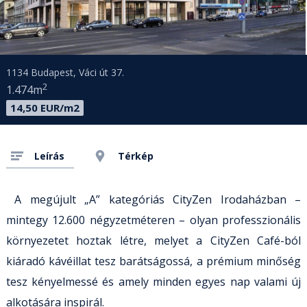
1134 Budapest, Váci út 37.
2
1.474m
14,50 EUR/m2
Leírás
Térkép
A megújult „A” kategóriás CityZen Irodaházban –
mintegy 12.600 négyzetméteren – olyan professzionális
környezetet hoztak létre, melyet a CityZen Café-ból
kiáradó kávéillat tesz barátságossá, a prémium minőség
tesz kényelmessé és amely minden egyes nap valami új
alkotására inspirál.