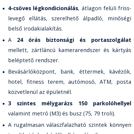
4-csöves légkondicionálás
, átlagon felüli friss-
levegő ellátás, szerelhető álpadló, minőségi
belső irodakialakítás.
A
24 órás biztonsági és portaszolgálat
mellett, zártláncú kamerarendszer és kártyás
beléptető rendszer.
Bevásárlóközpont, bank, éttermek, kávézók,
hotel, fitness terem, autómosó, ATM, posta
közvetlenül az épületnél.
3 szintes mélygarázs 150 parkolóhellyel
valamint metró (M3) és busz (75, 79 troli).
A rugalmasan válaszfalazható szintek könnyen