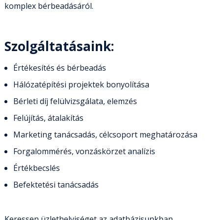
komplex bérbeadásáról.
Szolgáltatásaink:
Értékesítés és bérbeadás
Hálózatépítési projektek bonyolítása
Bérleti díj felülvizsgálata, elemzés
Felújítás, átalakítás
Marketing tanácsadás, célcsoport meghatározása
Forgalommérés, vonzáskörzet analízis
Értékbecslés
Befektetési tanácsadás
Keressen üzlethelyiséget az adatbázisunkban.