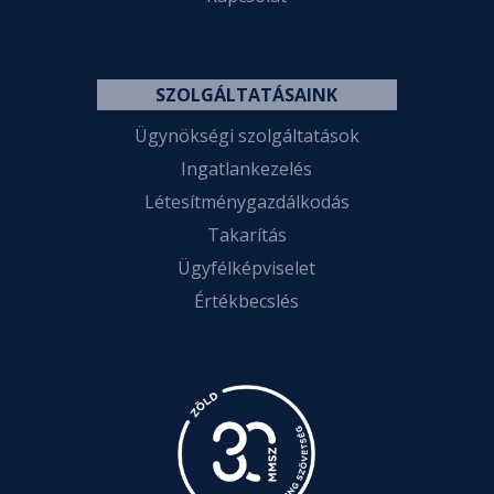
SZOLGÁLTATÁSAINK
Ügynökségi szolgáltatások
Ingatlankezelés
Létesítménygazdálkodás
Takarítás
Ügyfélképviselet
Értékbecslés