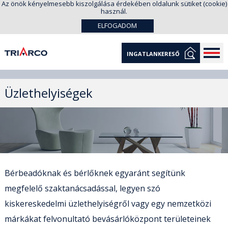
Az önök kényelmesebb kiszolgálása érdekében oldalunk sütiket (cookie)
használ.
ELFOGADOM
INGATLANKERESŐ
Üzlethelyiségek
Bérbeadóknak és bérlőknek egyaránt segítünk
megfelelő szaktanácsadással, legyen szó
kiskereskedelmi üzlethelyiségről vagy egy nemzetközi
márkákat felvonultató bevásárlóközpont területeinek