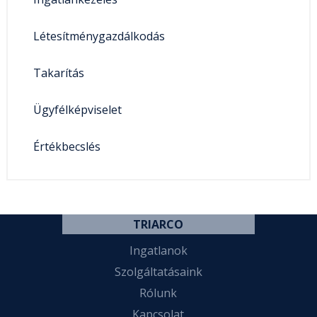
Létesítménygazdálkodás
Takarítás
Ügyfélképviselet
Értékbecslés
TRIARCO
Ingatlanok
Szolgáltatásaink
Rólunk
Kapcsolat