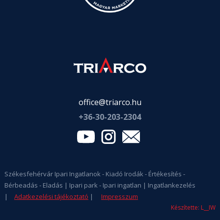
office@triarco.hu
+36-
30-203-2304
Székesfehérvár Ipari Ingatlanok - Kiadó Irodák - Értékesítés -
Bérbeadás - Eladás | Ipari park - Ipari ingatlan | Ingatlankezelés
|
Adatkezelési tájékoztató
|
Impresszum
Készítette: L__IW