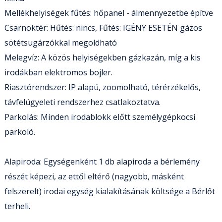
Mellékhelyiségek fűtés: hőpanel - álmennyezetbe építve
Csarnoktér: Hűtés: nincs, Fűtés: IGÉNY ESETÉN gázos
sötétsugárzókkal megoldható
Melegvíz: A közös helyiségekben gázkazán, míg a kis
irodákban elektromos bojler.
Riasztórendszer: IP alapú, zoomolható, térérzékelős,
távfelügyeleti rendszerhez csatlakoztatva.
Parkolás: Minden irodablokk előtt személygépkocsi
parkoló.
Alapiroda: Egységenként 1 db alapiroda a bérlemény
részét képezi, az ettől eltérő (nagyobb, másként
felszerelt) irodai egység kialakításának költsége a Bérlőt
terheli.