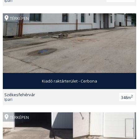
Ipari
TÉRKÉPEN
Kiadó raktárterület - Cerbona
Székesfehérvár
2
348m
Ipari
TÉRKÉPEN