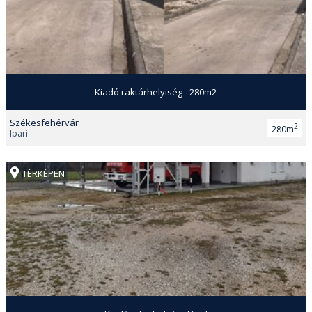
Kiadó raktárhelyiség - 280m2
Székesfehérvár
2
280m
Ipari
TÉRKÉPEN