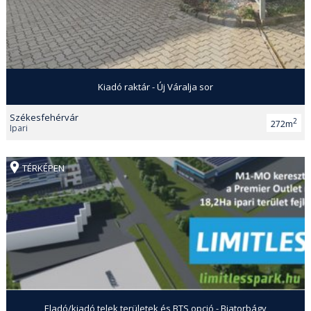
Kiadó raktár - Új Váralja sor
Székesfehérvár
2
272m
Ipari
TÉRKÉPEN
Eladó/kiadó telek területek és BTS opció - Biatorbágy