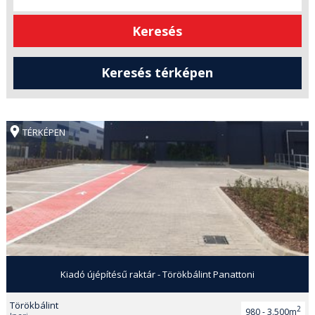
TÉRKÉPEN
Kiadó újépítésű raktár - Törökbálint Panattoni
Törökbálint
2
980 - 3.500m