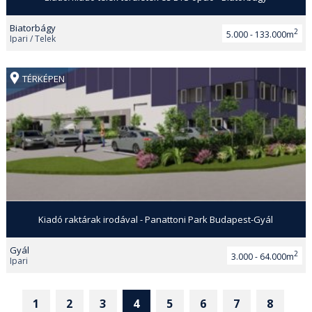
Biatorbágy
2
5.000 - 133.000m
Ipari / Telek
TÉRKÉPEN
Kiadó raktárak irodával - Panattoni Park Budapest-Gyál
Gyál
2
3.000 - 64.000m
Ipari
1
2
3
4
5
6
7
8