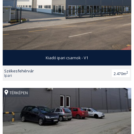
Kiadó ipari csarnok - V1
Székesfehérvár
2
2.470m
Ipari
TÉRKÉPEN