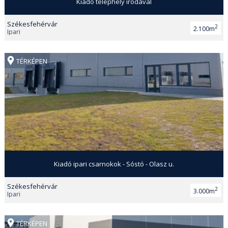
Kiadó telephely irodával
Székesfehérvár
2
2.100m
Ipari
TÉRKÉPEN
Kiadó ipari csarnokok - Sóstó - Olasz u.
Székesfehérvár
2
3.000m
Ipari
TÉRKÉPEN