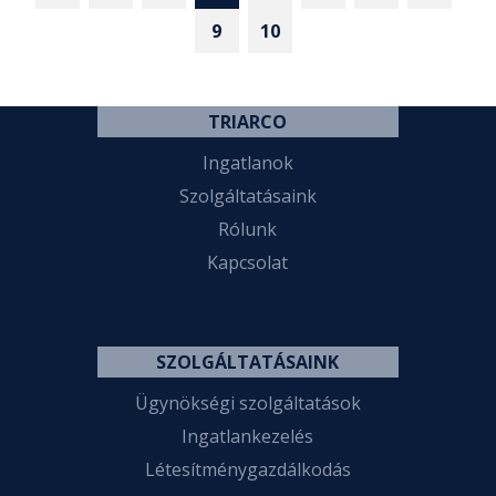
9
10
TRIARCO
Ingatlanok
Szolgáltatásaink
Rólunk
Kapcsolat
SZOLGÁLTATÁSAINK
Ügynökségi szolgáltatások
Ingatlankezelés
Létesítménygazdálkodás