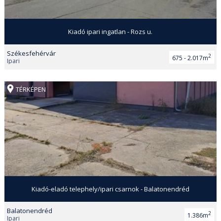
Kiadó ipari ingatlan - Rozs u.
Székesfehérvár
2
675 - 2.017m
Ipari
TÉRKÉPEN
Kiadó-eladó telephely/ipari csarnok - Balatonendréd
Balatonendréd
2
1.386m
Ipari