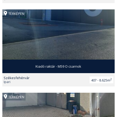
TÉRKÉPEN
Kiadó raktár - M59 O csarnok
Székesfehérvár
2
407 - 8.625m
Ipari
TÉRKÉPEN