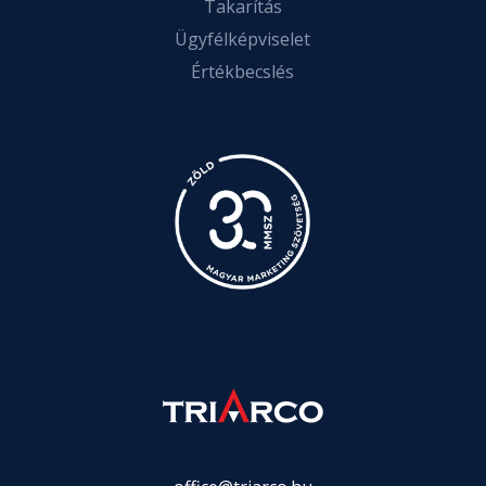
Takarítás
Ügyfélképviselet
Értékbecslés