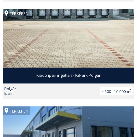
TÉRKÉPEN
Kiadó ipari ingatlan - IGPark Polgár
Polgár
2
4.500 - 10.000m
Ipari
TÉRKÉPEN