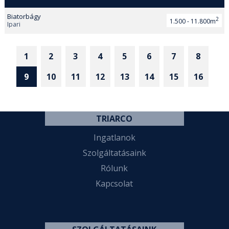
Biatorbágy
2
1.500 - 11.800m
Ipari
1
2
3
4
5
6
7
8
9
10
11
12
13
14
15
16
TRIARCO
Ingatlanok
Szolgáltatásaink
Rólunk
Kapcsolat