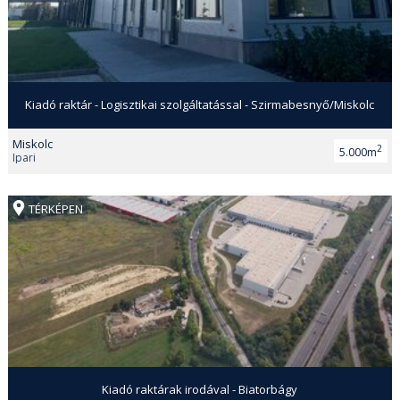
Kiadó raktár - Logisztikai szolgáltatással - Szirmabesnyő/Miskolc
Miskolc
2
5.000m
Ipari
TÉRKÉPEN
Kiadó raktárak irodával - Biatorbágy