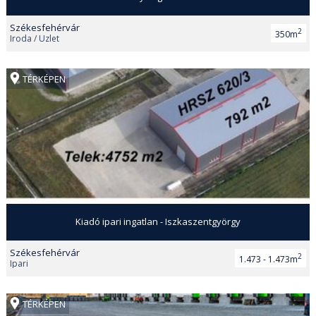
Székesfehérvár
2
350m
Iroda / Üzlet
TÉRKÉPEN
Kiadó ipari ingatlan - Iszkaszentgyörgy
Székesfehérvár
2
1.473 - 1.473m
Ipari
TÉRKÉPEN