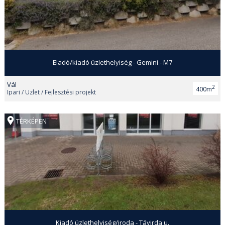
Eladó/kiadó üzlethelyiség - Gemini - M7
Vál
2
400m
Ipari / Üzlet / Fejlesztési projekt
TÉRKÉPEN
Kiadó üzlethelyiség/iroda - Távirda u.