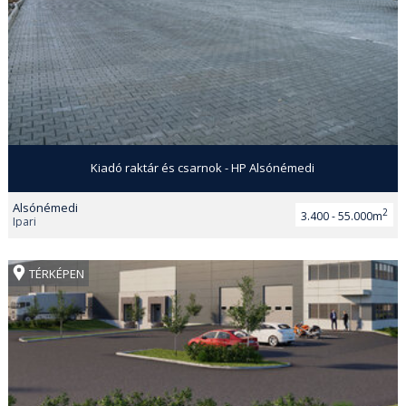
Kiadó raktár és csarnok - HP Alsónémedi
Alsónémedi
2
3.400 - 55.000m
Ipari
TÉRKÉPEN