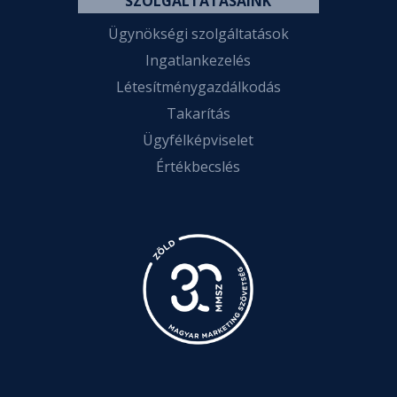
SZOLGÁLTATÁSAINK
Ügynökségi szolgáltatások
Ingatlankezelés
Létesítménygazdálkodás
Takarítás
Ügyfélképviselet
Értékbecslés