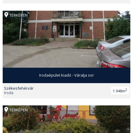
TÉRKÉPEN
Irodaépület kiadó - Váralja sor
Székesfehérvár
2
1.948m
Iroda
TÉRKÉPEN