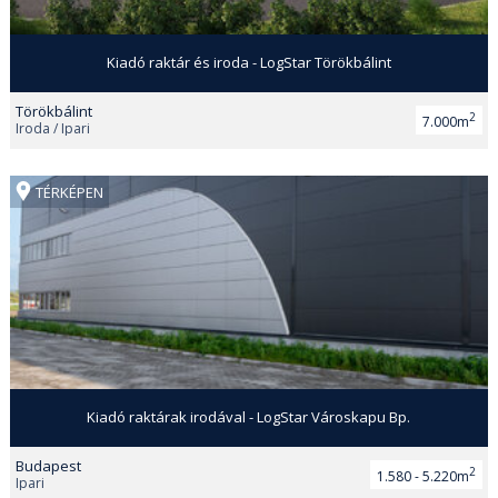
Kiadó raktár és iroda - LogStar Törökbálint
Törökbálint
2
7.000m
Iroda / Ipari
TÉRKÉPEN
Kiadó raktárak irodával - LogStar Városkapu Bp.
Budapest
2
1.580 - 5.220m
Ipari