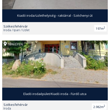
Kiadó iroda/üzlethelyiség - raktárral - Széchenyi út
Székesfehérvár
2
197m
Iroda / Ipari / Üzlet
TÉRKÉPEN
Eladó irodaépület/Kiadó iroda - Fürdő utca
Székesfehérvár
2
2.982m
Iroda